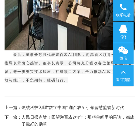
186598854
联系电话
120715153
QQ
最后，董事长苏胜代表迦百农AI团队，向高新区领导一行的悉心
微信
指导表示衷心感谢。董事长表示，公司将充分吸收各位领导的宝贵建
议，进一步夯实技术底座，打磨项目方案，全力推动AI应用场景的落
扫一扫
地与推广，不负期待，砥砺前行。
返回顶部
加“186598
上一篇：
硬核科技闪耀“数字中国”|迦百农AI引领智慧监管新时代
下一篇：
人民日报点赞！回望迦百农这4年：那些单间里的采访，都成
了最好的勋章