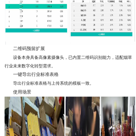
二维码预留扩展
设备本身具备高像素摄像头，已内置二维码识别能力，适配烟草
行业未来数字化转型需求。
一键导出行业标准表格
导出行业标准表格与上传系统的模板一致。
使用场景