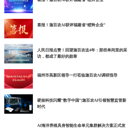
喜报！迦百农AI获评福建省“瞪羚企业”
人民日报点赞！回望迦百农这4年：那些单间里的采
访，都成了最好的勋章
福州市高新区领导一行莅临迦百农AI调研指导
硬核科技闪耀“数字中国”|迦百农AI引领智慧监管新
时代
AI海洋养殖具身智能生命单元集群解决方案正式发