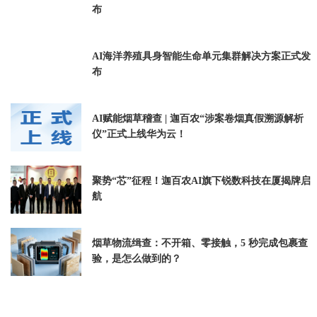
布
AI海洋养殖具身智能生命单元集群解决方案正式发
布
AI赋能烟草稽查 | 迦百农“涉案卷烟真假溯源解析
仪”正式上线华为云！
聚势“芯”征程！迦百农AI旗下锐数科技在厦揭牌启
航
烟草物流缉查：不开箱、零接触，5 秒完成包裹查
验，是怎么做到的？